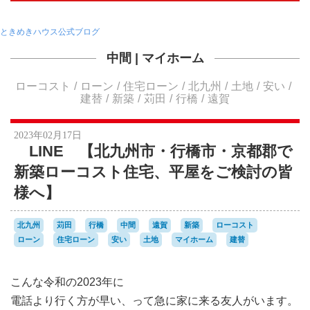
ときめきハウス公式ブログ
中間
|
マイホーム
ローコスト
ローン
住宅ローン
北九州
土地
安い
建替
新築
苅田
行橋
遠賀
2023年02月17日
LINE 【北九州市・行橋市・京都郡で
新築ローコスト住宅、平屋をご検討の皆
様へ】
北九州
苅田
行橋
中間
遠賀
新築
ローコスト
ローン
住宅ローン
安い
土地
マイホーム
建替
こんな令和の2023年に
電話より行く方が早い、って急に家に来る友人がいます。