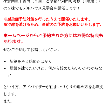
本
小倉南区中吉田（平屋）と京都郡苅田町与原（2階建て）
文
の２棟でモデルハウス見学会を開催します！
へ
移
※感染症予防対策を行ったうえで開催いたします。
動
※混雑を避けるため、事前のご予約をお願いいたします。
し
ま
ホームページからご予約された方にはお得な特典も
す
あります。
ぜひご予約してお越しください。
新築を考え始めたばかり
新築を建てたいけど、何から始めたらいいかわからな
い
という方、アドバイザーが住まいづくりの進め方をお教え
します。
また、