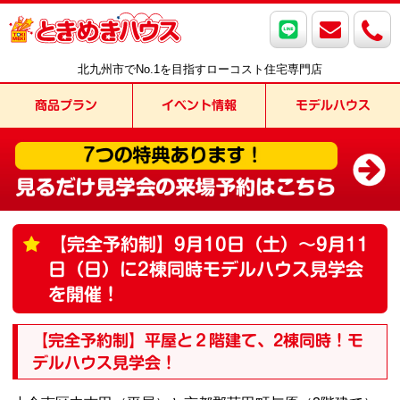
ヘ
ペ
ッ
ー
ダ
ジ
ー
の
北九州市でNo.1を目指すローコスト住宅専門店
へ
先
移
頭
商品プラン
イベント情報
モデルハウス
動
で
し
す
ま
す
メ
ニ
本
本
【完全予約制】9月10日（土）～9月11
ュ
文
文
ー
日（日）に2棟同時モデルハウス見学会
の
の
へ
始
終
を開催！
移
ま
わ
動
り
り
【完全予約制】平屋と２階建て、2棟同時！モ
し
で
で
ま
デルハウス見学会！
す
す
す