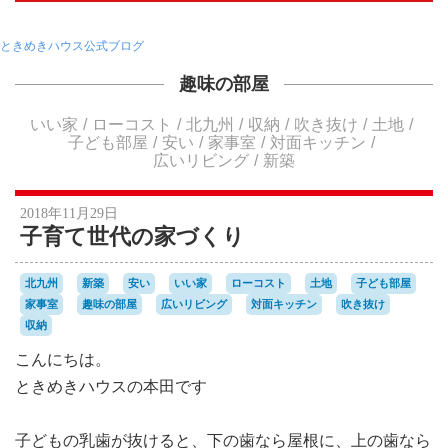
ときめきハウス公式ブログ
趣味の部屋
いい家
ローコスト
北九州
収納
吹き抜け
土地
子ども部屋
安い
家事室
対面キッチン
広いリビング
新築
2018年11月29日
子育て世代の家づくり
北九州
新築
安い
いい家
ローコスト
土地
子ども部屋
家事室
趣味の部屋
広いリビング
対面キッチン
吹き抜け
収納
こんにちは。
ときめきハウスの本田です
子どもの乳歯が抜けると、下の歯なら屋根に、上の歯なら