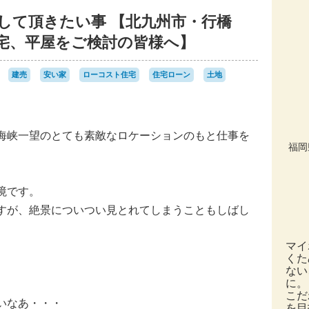
して頂きたい事 【北九州市・行橋
宅、平屋をご検討の皆様へ】
建売
安い家
ローコスト住宅
住宅ローン
土地
海峡一望のとても素敵なロケーションのもと仕事を
福岡
境です。
すが、絶景についつい見とれてしまうこともしばし
マイ
くた
ない
に。
こだ
たいなあ・・・
を目