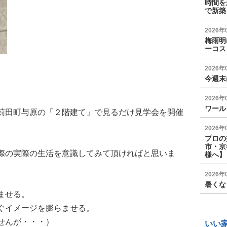
時間を
で新築
2026年
梅雨明
ーコス
2026年
今週末
2026年
ワール
苅田町与原の「２階建て」で見るだけ見学会を開催
2026年
プロの
市・京
際の実際の生活を意識してみて頂ければと思いま
様へ】
2026年
暑くな
ませる。
ぐイメージを膨らませる。
せんが・・・）
いい