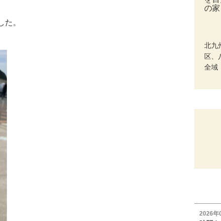
の家
した。
北九
区、
全域
2026年