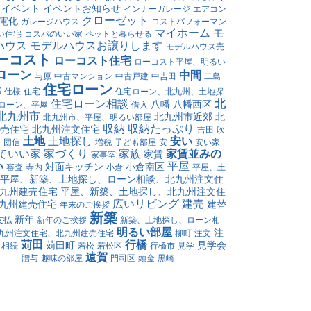
イベント
イベントお知らせ
インナーガレージ
エアコン
クローゼット
電化
ガレージハウス
コストパフォーマン
マイホーム
モ
い住宅
コスパのいい家
ペットと暮らせる
ハウス
モデルハウスお譲りします
モデルハウス売
ーコスト
ローコスト住宅
ローコスト平屋、明るい
ローン
中間
与原
中古マンション
中古戸建
中吉田
二島
住宅ローン
郡
仕様
住宅
住宅ローン、北九州、土地探
住宅ローン相談
北
八幡
八幡西区
ローン、平屋
借入
北九州市
北九州市近郊
北
北九州市、平屋、明るい部屋
収納
収納たっぷり
売住宅
北九州注文住宅
吉田
吹
土地
土地探し
安い
け
団信
増税
子ども部屋
安
安い家
ていい家
家づくり
家族
家賃並みの
家賃
家事室
い
平屋
対面キッチン
小倉南区
審査
寺内
小倉
平屋、土
平屋、新築、土地探し、ローン相談、北九州注文住
九州建売住宅
平屋、新築、土地探し、北九州注文住
広いリビング
建売
九州建売住宅
建替
年末のご挨拶
新築
新年
支払
新年のご挨拶
新築、土地探し、ローン相
明るい部屋
注
九州注文住宅、北九州建売住宅
柳町
注文
苅田
行橋
苅田町
見学会
相続
若松
若松区
行橋市
見学
遠賀
贈与
趣味の部屋
門司区
頭金
黒崎