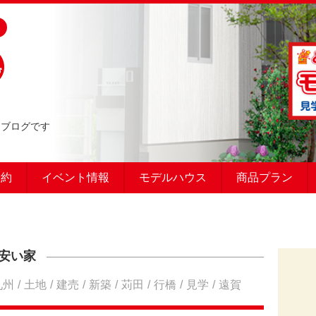
るブログです
予約
イベント情報
モデルハウス
商品プラン
安い家
九州
土地
建売
新築
苅田
行橋
見学
遠賀