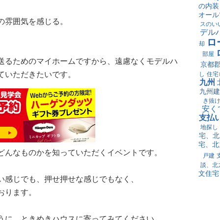
の内装
オール
の雰囲気を感じる。
スのい
デル
ロ
却
部屋
送るためのマイホームですから、遠慮なくモデルハ
京都
ていただきたいです。
し
住宅
九州
九州建
き抜
安く
支払
地探し
宅、北
宅、北
どんなものかを知っていただくイベントです。
戸建
談、北
文住宅
い感じでも、押せ押せな感じでもなく、
おります。
うに、ときめきハウスに寄ってみてください。