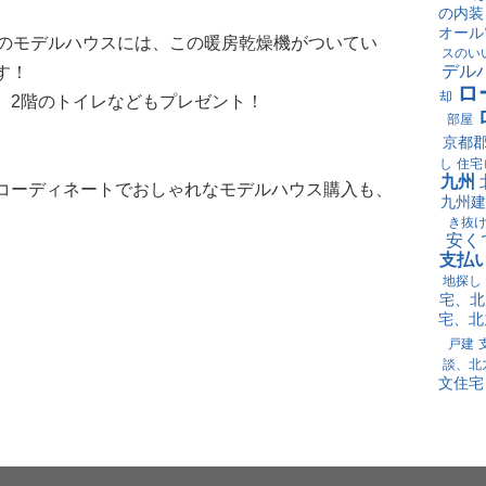
の内装
オール
スのモデルハウスには、この暖房乾燥機がついてい
スのい
デル
す！
ロ
却
、2階のトイレなどもプレゼント！
部屋
京都
し
住宅
九州
コーディネートでおしゃれなモデルハウス購入も、
九州建
き抜
安く
支払
地探し
宅、北
宅、北
戸建
談、北
文住宅