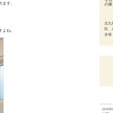
めます。
の家
北九
区、
すよね。
全域
2026年