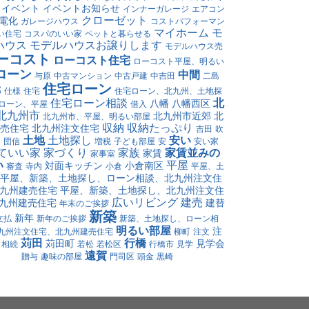
イベント
イベントお知らせ
インナーガレージ
エアコン
クローゼット
電化
ガレージハウス
コストパフォーマン
マイホーム
モ
い住宅
コスパのいい家
ペットと暮らせる
ハウス
モデルハウスお譲りします
モデルハウス売
ーコスト
ローコスト住宅
ローコスト平屋、明るい
ローン
中間
与原
中古マンション
中古戸建
中吉田
二島
住宅ローン
郡
仕様
住宅
住宅ローン、北九州、土地探
住宅ローン相談
北
八幡
八幡西区
ローン、平屋
借入
北九州市
北九州市近郊
北
北九州市、平屋、明るい部屋
収納
収納たっぷり
売住宅
北九州注文住宅
吉田
吹
土地
土地探し
安い
け
団信
増税
子ども部屋
安
安い家
ていい家
家づくり
家族
家賃並みの
家賃
家事室
い
平屋
対面キッチン
小倉南区
審査
寺内
小倉
平屋、土
平屋、新築、土地探し、ローン相談、北九州注文住
九州建売住宅
平屋、新築、土地探し、北九州注文住
広いリビング
建売
九州建売住宅
建替
年末のご挨拶
新築
新年
支払
新年のご挨拶
新築、土地探し、ローン相
明るい部屋
注
九州注文住宅、北九州建売住宅
柳町
注文
苅田
行橋
苅田町
見学会
相続
若松
若松区
行橋市
見学
遠賀
贈与
趣味の部屋
門司区
頭金
黒崎