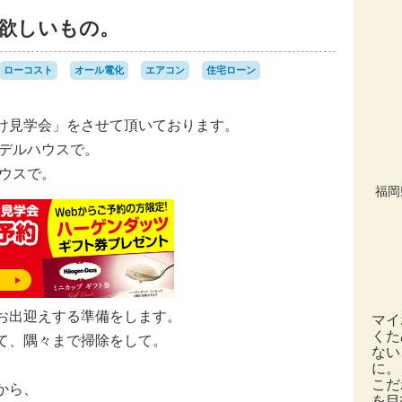
欲しいもの。
ローコスト
オール電化
エアコン
住宅ローン
け見学会」をさせて頂いております。
モデルハウスで。
ハウスで。
福岡
お出迎えする準備をします。
マイ
くた
て、隅々まで掃除をして。
ない
。
に。
こだ
から、
を目