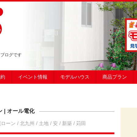
るブログです
予約
イベント情報
モデルハウス
商品プラン
ン
|
オール電化
宅ローン
北九州
土地
安
新築
苅田