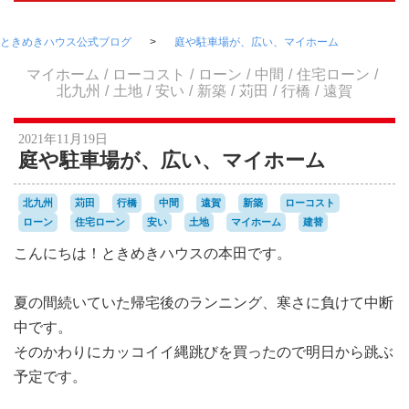
ときめきハウス公式ブログ
庭や駐車場が、広い、マイホーム
マイホーム
ローコスト
ローン
中間
住宅ローン
北九州
土地
安い
新築
苅田
行橋
遠賀
2021年11月19日
庭や駐車場が、広い、マイホーム
北九州
苅田
行橋
中間
遠賀
新築
ローコスト
ローン
住宅ローン
安い
土地
マイホーム
建替
こんにちは！ときめきハウスの本田です。
夏の間続いていた帰宅後のランニング、寒さに負けて中断
中です。
そのかわりにカッコイイ縄跳びを買ったので明日から跳ぶ
予定です。