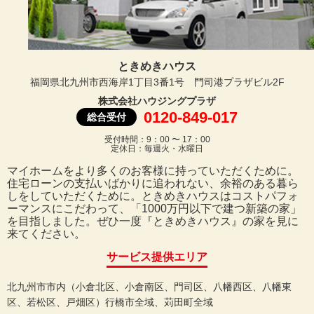
ときめきハウス
福岡県北九州市西海岸1丁目3番1号 門司港プラザビル2F
株式会社ハウジングプラザ
0120-849-017
総合受付
受付時間：9：00 〜 17：00
定休日：毎週火・水曜日
マイホームをより多くのお客様に持っていただくために。
住宅ローンの支払いばかりに追われない、余裕のある暮ら
しをしていただくために。ときめきハウスはコストパフォ
ーマンスにこだわって、「1000万円以下で建つ新築の家」
を目指しました。ぜひ一度『ときめきハウス』の家を見に
来てください。
サービス提供エリア
北九州市市内（小倉北区、小倉南区、門司区、八幡西区、八幡東
区、若松区、戸畑区）行橋市全域、苅田町全域