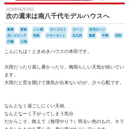
2020年06月29日
次の週末は南八千代モデルハウスへ
新築
家族
いい家
ローコスト
ローン
住宅ローン
広いリビング
収納
クローゼット
北九州
遠賀
中間
苅田
行橋
土地
こんにちは！ときめきハウスの本田です。
大雨だったり蒸し暑かったり、梅雨らしい天気が続いてい
ます。
大雨だと窓を開けて換気が出来ないのが、少々心配です。
なんとなく過ごしにくい天候、
なんとなーく下がってしまう気分
だからこそ、敢えて（無理やり？）明るい色のもの、キラ