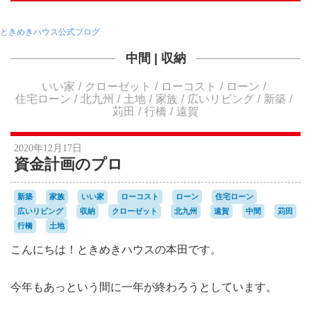
ときめきハウス公式ブログ
中間
|
収納
いい家
クローゼット
ローコスト
ローン
住宅ローン
北九州
土地
家族
広いリビング
新築
苅田
行橋
遠賀
2020年12月17日
資金計画のプロ
新築
家族
いい家
ローコスト
ローン
住宅ローン
広いリビング
収納
クローゼット
北九州
遠賀
中間
苅田
行橋
土地
こんにちは！ときめきハウスの本田です。
今年もあっという間に一年が終わろうとしています。