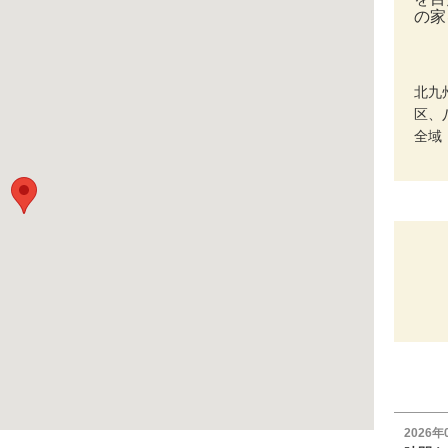
の家
北九
区、
全域
2026年