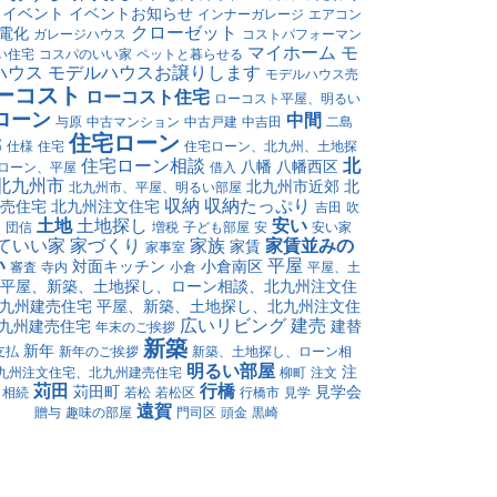
イベント
イベントお知らせ
インナーガレージ
エアコン
クローゼット
電化
ガレージハウス
コストパフォーマン
マイホーム
モ
い住宅
コスパのいい家
ペットと暮らせる
ハウス
モデルハウスお譲りします
モデルハウス売
ーコスト
ローコスト住宅
ローコスト平屋、明るい
ローン
中間
与原
中古マンション
中古戸建
中吉田
二島
住宅ローン
郡
仕様
住宅
住宅ローン、北九州、土地探
住宅ローン相談
北
八幡
八幡西区
ローン、平屋
借入
北九州市
北九州市近郊
北
北九州市、平屋、明るい部屋
収納
収納たっぷり
売住宅
北九州注文住宅
吉田
吹
土地
土地探し
安い
け
団信
増税
子ども部屋
安
安い家
ていい家
家づくり
家族
家賃並みの
家賃
家事室
い
平屋
対面キッチン
小倉南区
審査
寺内
小倉
平屋、土
平屋、新築、土地探し、ローン相談、北九州注文住
九州建売住宅
平屋、新築、土地探し、北九州注文住
広いリビング
建売
九州建売住宅
建替
年末のご挨拶
新築
新年
支払
新年のご挨拶
新築、土地探し、ローン相
明るい部屋
注
九州注文住宅、北九州建売住宅
柳町
注文
苅田
行橋
苅田町
見学会
相続
若松
若松区
行橋市
見学
遠賀
贈与
趣味の部屋
門司区
頭金
黒崎