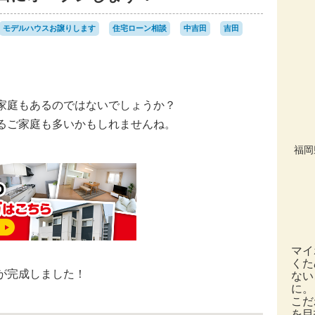
モデルハウスお譲りします
住宅ローン相談
中吉田
吉田
家庭もあるのではないでしょうか？
るご家庭も多いかもしれませんね。
福岡
マイ
くた
が完成しました！
ない
に。
こだ
を目