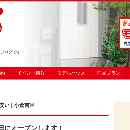
るブログです
予約
イベント情報
モデルハウス
商品プラン
安い
|
小倉南区
田にオープンします！