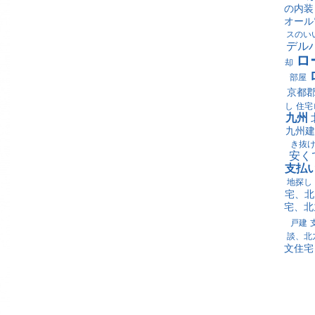
の内装
オール
スのい
デル
ロ
却
部屋
京都
し
住宅
九州
九州建
き抜
安く
支払
地探し
宅、北
宅、北
戸建
談、北
文住宅