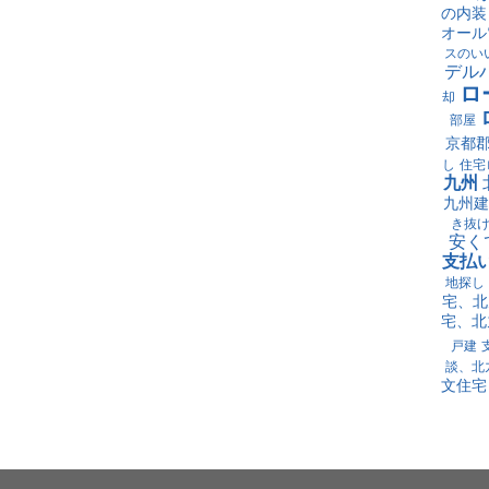
の内装
オール
スのい
デル
ロ
却
部屋
京都
し
住宅
九州
九州建
き抜
安く
支払
地探し
宅、北
宅、北
戸建
談、北
文住宅