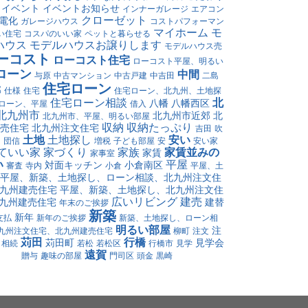
イベント
イベントお知らせ
インナーガレージ
エアコン
クローゼット
電化
ガレージハウス
コストパフォーマン
マイホーム
モ
い住宅
コスパのいい家
ペットと暮らせる
ハウス
モデルハウスお譲りします
モデルハウス売
ーコスト
ローコスト住宅
ローコスト平屋、明るい
ローン
中間
与原
中古マンション
中古戸建
中吉田
二島
住宅ローン
郡
仕様
住宅
住宅ローン、北九州、土地探
住宅ローン相談
北
八幡
八幡西区
ローン、平屋
借入
北九州市
北九州市近郊
北
北九州市、平屋、明るい部屋
収納
収納たっぷり
売住宅
北九州注文住宅
吉田
吹
土地
土地探し
安い
け
団信
増税
子ども部屋
安
安い家
ていい家
家づくり
家族
家賃並みの
家賃
家事室
い
平屋
対面キッチン
小倉南区
審査
寺内
小倉
平屋、土
平屋、新築、土地探し、ローン相談、北九州注文住
九州建売住宅
平屋、新築、土地探し、北九州注文住
広いリビング
建売
九州建売住宅
建替
年末のご挨拶
新築
新年
支払
新年のご挨拶
新築、土地探し、ローン相
明るい部屋
注
九州注文住宅、北九州建売住宅
柳町
注文
苅田
行橋
苅田町
見学会
相続
若松
若松区
行橋市
見学
遠賀
贈与
趣味の部屋
門司区
頭金
黒崎