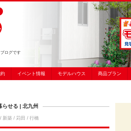
るブログです
予約
イベント情報
モデルハウス
商品プラン
暮らせる
|
北九州
新築
苅田
行橋