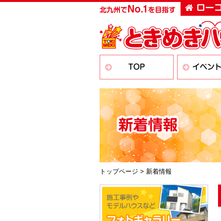
ヘ
ペ
ヘ
メ
ローコ
No
.
1
北九州で
を目指す
ッ
ー
ッ
ニ
ダ
ジ
ダ
ュ
ー
の
ー
ー
へ
先
の
の
移
頭
始
始
動
で
ま
ま
TOP
イベン
し
す
り
り
ま
で
で
す
す
す
メ
ニ
新着情報
ュ
ー
へ
移
動
本
トップページ
>
新着情報
し
文
ま
本
の
す
文
始
本
の
ま
文
終
り