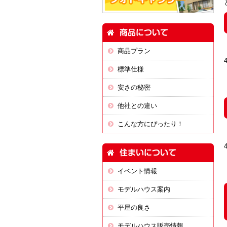
へ
わ
で
移
り
す
動
で
商品について
し
す
ま
商品プラン
す
標準仕様
安さの秘密
他社との違い
こんな方にぴったり！
住まいについて
イベント情報
モデルハウス案内
平屋の良さ
モデルハウス販売情報